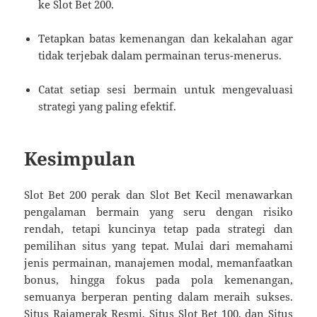
ke Slot Bet 200.
Tetapkan batas kemenangan dan kekalahan agar
tidak terjebak dalam permainan terus-menerus.
Catat setiap sesi bermain untuk mengevaluasi
strategi yang paling efektif.
Kesimpulan
Slot Bet 200 perak dan Slot Bet Kecil menawarkan
pengalaman bermain yang seru dengan risiko
rendah, tetapi kuncinya tetap pada strategi dan
pemilihan situs yang tepat. Mulai dari memahami
jenis permainan, manajemen modal, memanfaatkan
bonus, hingga fokus pada pola kemenangan,
semuanya berperan penting dalam meraih sukses.
Situs Rajamerak Resmi, Situs Slot Bet 100, dan Situs