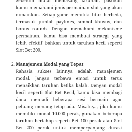
Sebelum mulai memasang taruhan, pastikan
kamu memahami jenis permainan slot yang akan
dimainkan. Setiap game memiliki fitur berbeda,
termasuk jumlah paylines, simbol khusus, dan
bonus rounds. Dengan memahami mekanisme
permainan, kamu bisa membuat strategi yang
lebih efektif, bahkan untuk taruhan kecil seperti
Slot Bet 200.
Manajemen Modal yang Tepat
Rahasia sukses lainnya adalah manajemen
modal. Jangan terbawa emosi untuk terus
menaikkan taruhan ketika kalah. Dengan modal
kecil seperti Slot Bet Kecil, kamu bisa membagi
dana menjadi beberapa sesi bermain agar
peluang menang tetap ada. Misalnya, jika kamu
memiliki modal 10.000 perak, gunakan beberapa
taruhan bertahap seperti Bet 100 perak atau Slot
Bet 200 perak untuk memperpanjang durasi