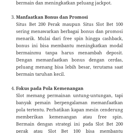
bermain dan meningkatkan peluang jackpot.
Manfaatkan Bonus dan Promosi
Situs Bet 200 Perak maupun Situs Slot Bet 100
sering menawarkan berbagai bonus dan promosi
menarik. Mulai dari free spin hingga cashback,
bonus ini bisa membantu meningkatkan modal
bermainmu tanpa harus menambah deposit.
Dengan memanfaatkan bonus dengan cerdas,
peluang menang bisa lebih besar, terutama saat
bermain taruhan kecil.
Fokus pada Pola Kemenangan
Slot memang permainan untung-untungan, tapi
banyak pemain berpengalaman memanfaatkan
pola tertentu. Perhatikan kapan mesin cenderung
memberikan kemenangan atau free spin.
Bermain dengan strategi ini pada Slot Bet 200
perak atau Slot Bet 100 bisa membantu