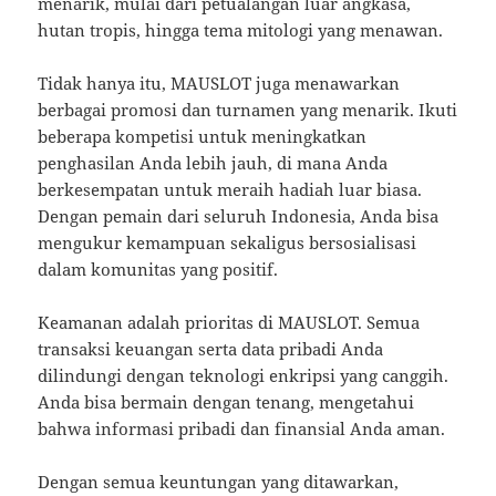
menarik, mulai dari petualangan luar angkasa,
hutan tropis, hingga tema mitologi yang menawan.
Tidak hanya itu, MAUSLOT juga menawarkan
berbagai promosi dan turnamen yang menarik. Ikuti
beberapa kompetisi untuk meningkatkan
penghasilan Anda lebih jauh, di mana Anda
berkesempatan untuk meraih hadiah luar biasa.
Dengan pemain dari seluruh Indonesia, Anda bisa
mengukur kemampuan sekaligus bersosialisasi
dalam komunitas yang positif.
Keamanan adalah prioritas di MAUSLOT. Semua
transaksi keuangan serta data pribadi Anda
dilindungi dengan teknologi enkripsi yang canggih.
Anda bisa bermain dengan tenang, mengetahui
bahwa informasi pribadi dan finansial Anda aman.
Dengan semua keuntungan yang ditawarkan,