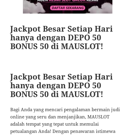
Jackpot Besar Setiap Hari
hanya dengan DEPO 50
BONUS 50 di MAUSLOT!
Jackpot Besar Setiap Hari
hanya dengan DEPO 50
BONUS 50 di MAUSLOT!
Bagi Anda yang mencari pengalaman bermain judi
online yang seru dan menjanjikan, MAUSLOT
adalah tempat yang tepat untuk memulai
petualangan Anda! Dengan penawaran istimewa