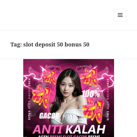
MENU
DAN
WIDGET
Tag:
slot deposit 50 bonus 50