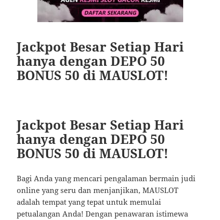
Jackpot Besar Setiap Hari
hanya dengan DEPO 50
BONUS 50 di MAUSLOT!
Jackpot Besar Setiap Hari
hanya dengan DEPO 50
BONUS 50 di MAUSLOT!
Bagi Anda yang mencari pengalaman bermain judi
online yang seru dan menjanjikan, MAUSLOT
adalah tempat yang tepat untuk memulai
petualangan Anda! Dengan penawaran istimewa